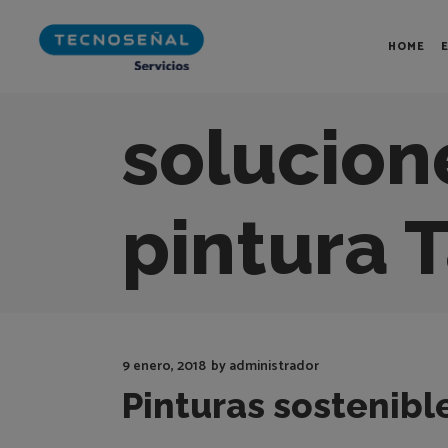
HOME
solucion
pintura 
9 enero, 2018
by
administrador
Pinturas sostenibl