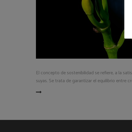
El concepto de sostenibilidad se refiere, a la sa
suyas. Se trata de garantizar el equilibrio entr
READ MORE