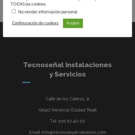
TODAS las cookies.
.
No vender información personal
Configuración de cookies
Aceptar
Tecnoseñal Instalaciones
y Servicios
Calle de los Caleros, 9
13640 Herencia (Ciudad Real)
Tel:
926 57 40 50
Email:
info@tecnosenyal-servicios.com