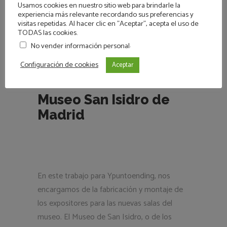
Usamos cookies en nuestro sitio web para brindarle la
años lo que la
experiencia más relevante recordando sus preferencias y
visitas repetidas. Al hacer clic en "Aceptar", acepta el uso de
EAD MORE
TODAS las cookies.
.
No vender información personal
Configuración de cookies
Aceptar
2 febrero, 2018
by
administrador
Museo San Isidro de
Madrid
En este trabajo para Ypuntoending, nos
encargamos de la fabricación y montaje de
los expositores para las nuevas salas del
museo. El Museo de San Isidro, o de los