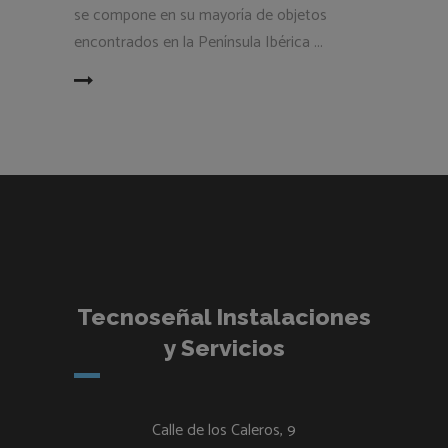
se compone en su mayoría de objetos
encontrados en la Península Ibérica
EAD MORE
Tecnoseñal Instalaciones
y Servicios
Calle de los Caleros, 9